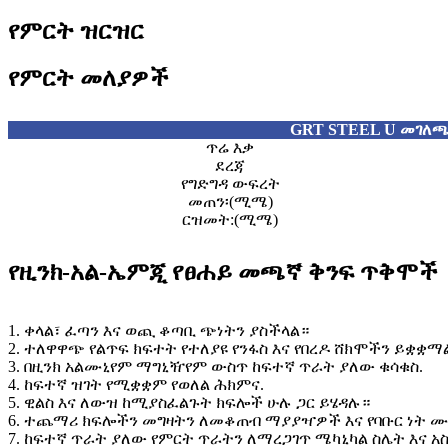
የምርት ዝርዝር
የምርት መለያዎች
GRT STEEL U መገለጫ
ጥሬ እቃ
ደረጃ
የግድግዳ ውፍረት
መጠን፡(ሚሜ)
ርዝመት:(ሚሜ)
የዚንክ-አል-ኤምጂ የፀሐይ መጫኛ ቅንፍ ጥቅሞች
1. ቀላል፣ ፈጣን እና ወጪ ቆጣቢ ጭነትን ያስችላል።
2. ተለዋዋጭ የልጥፍ ክፍተት የተለያዩ የንፋስ እና የበረዶ ሸክሞችን ይቋቋማ
3. በዚንክ አልሙኒየም ማግኒዥየም ውስጥ ከፍተኛ ጥራት ያለው ቁሳቁስ.
4. ከፍተኛ ዝገት የሚቋቋም የወለል ሕክምና.
5. ዊልስ እና ለውዝ ከሚያስፈልጉት ክፍሎች ሁሉ ጋር ይሄዳሉ።
6. ተጨማሪ ክፍሎችን መግዛትን ለመቆጠብ ማያያዣዎች እና የባቡር ነት 
7. ከፍተኛ ጥራት ያለው የምርት ጥራትን ለማረጋገጥ ሜካኒካል ስሌት እና