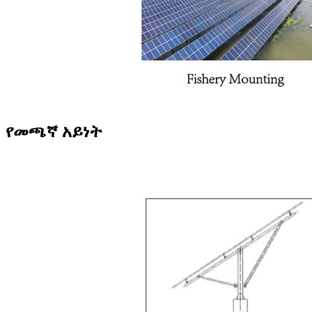
የመጫኛ አይነት