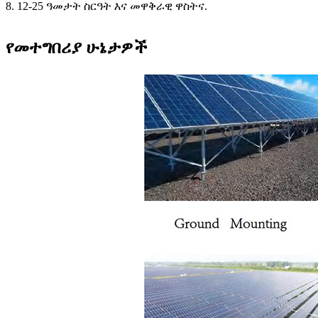
8. 12-25 ዓመታት ስርዓት እና መዋቅራዊ ዋስትና.
የመተግበሪያ ሁኔታዎች