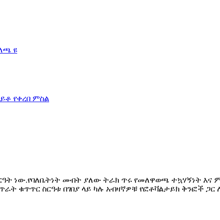
ርዓት ነው.የባለቤትነት መብት ያለው ትራክ ጥሩ የመለዋወጫ ተኳሃኝነት እና
 የጥራት ቁጥጥር ስርዓቱ በገበያ ላይ ካሉ አብዛኛዎቹ የፎቶቫልታይክ ቅንፎች ጋ