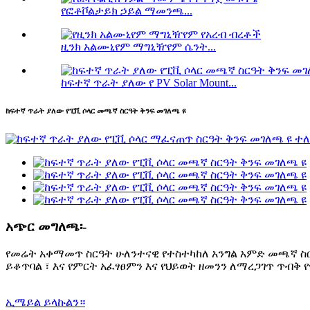
የፎቶቮልታይክ ኃይል ማመንጫ...
ዚንክ አልሙኒየም ማግኒዥየም ሴንት...
ከፍተኛ ጥራት ያለው የ PV Solar Mount...
ከፍተኛ ጥራት ያለው የፒቪ ሶላር መጫኛ ስርዓት ቅንፍ መገለጫ ዩ
አጭር መግለጫ፡-
የመሬት አቀማመጥ ስርዓት ሁለንተናዊ የተስተካከለ አንግል አምድ መጫኛ ስ
ይቆጥባል ፣ እና የምርት አፈፃፀምን እና የህይወት ዘመንን ለማረጋገጥ ጥብቅ
ኢሜይል ይላኩልን።