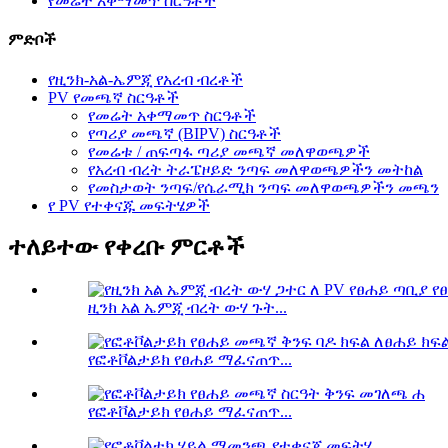
የመሬት አቀማመጥ ስርዓቶች
ምድቦች
የዚንክ-አል-ኤምጂ የአረብ ብረቶች
PV የመጫኛ ስርዓቶች
የመሬት አቀማመጥ ስርዓቶች
የጣሪያ መጫኛ (BIPV) ስርዓቶች
የመሬቱ / ጠፍጣፋ ጣሪያ መጫኛ መለዋወጫዎች
የአረብ ብረት ትራፔዞይድ ንጣፍ መለዋወጫዎችን መትከል
የመስታወት ንጣፍ/የሴራሚክ ንጣፍ መለዋወጫዎችን መጫን
የ PV የተቀናጁ መፍትሄዎች
ተለይተው የቀረቡ ምርቶች
ዚንክ አል ኤምጂ ብረት ውሃ ጉት...
የፎቶቮልታይክ የፀሐይ ማፈናጠጥ...
የፎቶቮልታይክ የፀሐይ ማፈናጠጥ...