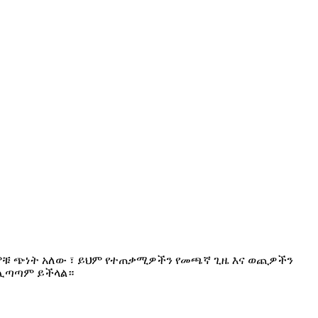
 ምቹ ጭነት አለው ፣ ይህም የተጠቃሚዎችን የመጫኛ ጊዜ እና ወጪዎችን
ር ሊጣጣም ይችላል።