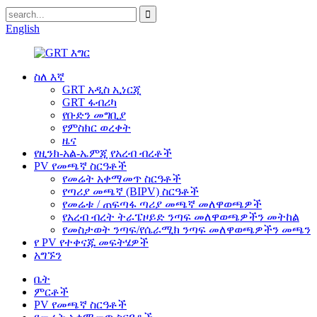
English
ስለ እኛ
GRT አዲስ ኢነርጂ
GRT ፋብሪካ
የቡድን መግቢያ
የምስክር ወረቀት
ዜና
የዚንክ-አል-ኤምጂ የአረብ ብረቶች
PV የመጫኛ ስርዓቶች
የመሬት አቀማመጥ ስርዓቶች
የጣሪያ መጫኛ (BIPV) ስርዓቶች
የመሬቱ / ጠፍጣፋ ጣሪያ መጫኛ መለዋወጫዎች
የአረብ ብረት ትራፔዞይድ ንጣፍ መለዋወጫዎችን መትከል
የመስታወት ንጣፍ/የሴራሚክ ንጣፍ መለዋወጫዎችን መጫን
የ PV የተቀናጁ መፍትሄዎች
አግኙን
ቤት
ምርቶች
PV የመጫኛ ስርዓቶች