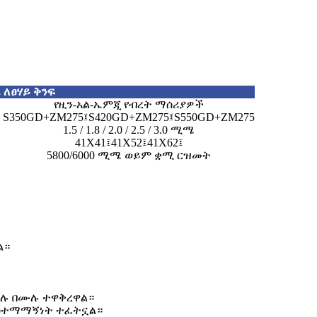
 ለፀሃይ ቅንፍ
የዚን-አል-ኤምጂ የብረት ማሰሪያዎች
S350GD+ZM275፤S420GD+ZM275፤S550GD+ZM275
1.5 / 1.8 / 2.0 / 2.5 / 3.0 ሚሜ
41X41፤41X52፤41X62፤
5800/6000 ሚሜ ወይም ቋሚ ርዝመት
ል።
ሙሉ በሙሉ ተዋቅረዋል።
 አስተማማኝነት ተፈትኗል።