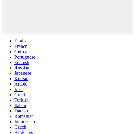
English
French
German
Portuguese
Spanish
Russian
Japanese
Korean
Arabic
Irish
Greek
Turkish
Italian
Danish
Romanian
Indonesian
Czech
Afrikaans