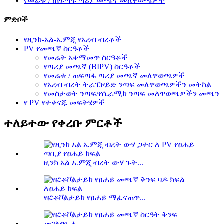
የመሬቱ / ጠፍጣፋ ጣሪያ መጫኛ መለዋወጫዎች
ምድቦች
የዚንክ-አል-ኤምጂ የአረብ ብረቶች
PV የመጫኛ ስርዓቶች
የመሬት አቀማመጥ ስርዓቶች
የጣሪያ መጫኛ (BIPV) ስርዓቶች
የመሬቱ / ጠፍጣፋ ጣሪያ መጫኛ መለዋወጫዎች
የአረብ ብረት ትራፔዞይድ ንጣፍ መለዋወጫዎችን መትከል
የመስታወት ንጣፍ/የሴራሚክ ንጣፍ መለዋወጫዎችን መጫን
የ PV የተቀናጁ መፍትሄዎች
ተለይተው የቀረቡ ምርቶች
ዚንክ አል ኤምጂ ብረት ውሃ ጉት...
የፎቶቮልታይክ የፀሐይ ማፈናጠጥ...