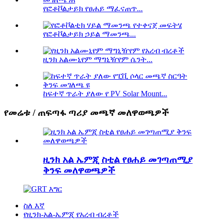
የፎቶቮልታይክ የፀሐይ ማፈናጠጥ...
የፎቶቮልታይክ ኃይል ማመንጫ...
ዚንክ አልሙኒየም ማግኒዥየም ሴንት...
ከፍተኛ ጥራት ያለው የ PV Solar Mount...
የመሬቱ / ጠፍጣፋ ጣሪያ መጫኛ መለዋወጫዎች
ዚንክ አል ኤምጂ ስቲል የፀሐይ መገጣጠሚያ
ቅንፍ መለዋወጫዎች
ስለ እኛ
የዚንክ-አል-ኤምጂ የአረብ ብረቶች