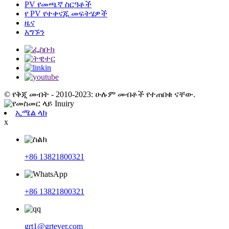
PV የመጫኛ ስርዓቶች
የ PV የተቀናጁ መፍትሄዎች
ዜና
አግኙን
© የቅጂ መብት - 2010-2023: ሁሉም መብቶች የተጠበቁ ናቸው.
ኢሜል ላክ
x
+86 13821800321
+86 13821800321
grt1@grtever.com