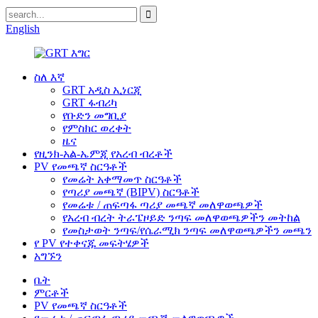
English
ስለ እኛ
GRT አዲስ ኢነርጂ
GRT ፋብሪካ
የቡድን መግቢያ
የምስክር ወረቀት
ዜና
የዚንክ-አል-ኤምጂ የአረብ ብረቶች
PV የመጫኛ ስርዓቶች
የመሬት አቀማመጥ ስርዓቶች
የጣሪያ መጫኛ (BIPV) ስርዓቶች
የመሬቱ / ጠፍጣፋ ጣሪያ መጫኛ መለዋወጫዎች
የአረብ ብረት ትራፔዞይድ ንጣፍ መለዋወጫዎችን መትከል
የመስታወት ንጣፍ/የሴራሚክ ንጣፍ መለዋወጫዎችን መጫን
የ PV የተቀናጁ መፍትሄዎች
አግኙን
ቤት
ምርቶች
PV የመጫኛ ስርዓቶች