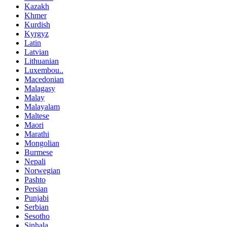
Kazakh
Khmer
Kurdish
Kyrgyz
Latin
Latvian
Lithuanian
Luxembou..
Macedonian
Malagasy
Malay
Malayalam
Maltese
Maori
Marathi
Mongolian
Burmese
Nepali
Norwegian
Pashto
Persian
Punjabi
Serbian
Sesotho
Sinhala