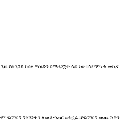
በአሁኑ ጊዜ የድንጋይ ከሰል ማዕድን በማዘጋጀት ላይ ነው።ስምምነቱ መኪና
ስተም ፍርግርግ ግንኙነትን ለመቆጣጠር ወስኗል።የፍርግርግ መጨናነቅን