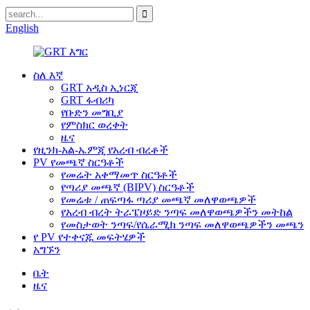
English
ስለ እኛ
GRT አዲስ ኢነርጂ
GRT ፋብሪካ
የቡድን መግቢያ
የምስክር ወረቀት
ዜና
የዚንክ-አል-ኤምጂ የአረብ ብረቶች
PV የመጫኛ ስርዓቶች
የመሬት አቀማመጥ ስርዓቶች
የጣሪያ መጫኛ (BIPV) ስርዓቶች
የመሬቱ / ጠፍጣፋ ጣሪያ መጫኛ መለዋወጫዎች
የአረብ ብረት ትራፔዞይድ ንጣፍ መለዋወጫዎችን መትከል
የመስታወት ንጣፍ/የሴራሚክ ንጣፍ መለዋወጫዎችን መጫን
የ PV የተቀናጁ መፍትሄዎች
አግኙን
ቤት
ዜና