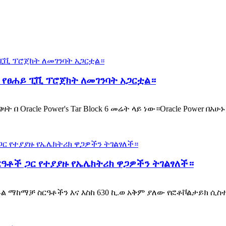
W የፀሐይ ፒቪ ፕሮጀክት ለመገንባት አጋርቷል።
በ Oracle Power's Tar Block 6 መሬት ላይ ነው።Oracle Power 
ርዓቶች ጋር የተያያዙ የኤሌክትሪክ ዋጋዎችን ትገልፃለች።
ይል ማከማቻ ስርዓቶችን እና እስከ 630 ኪ.ወ አቅም ያለው የፎቶቮልታይክ ሲ