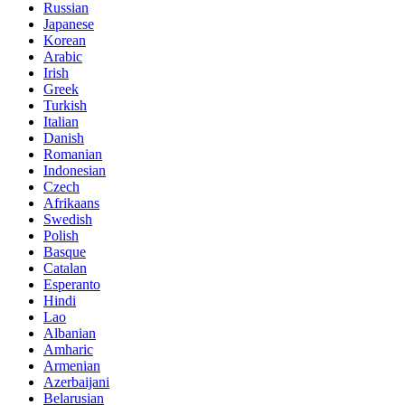
Russian
Japanese
Korean
Arabic
Irish
Greek
Turkish
Italian
Danish
Romanian
Indonesian
Czech
Afrikaans
Swedish
Polish
Basque
Catalan
Esperanto
Hindi
Lao
Albanian
Amharic
Armenian
Azerbaijani
Belarusian