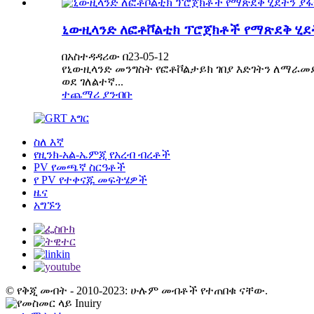
ኒውዚላንድ ለፎቶቮልቲክ ፕሮጀክቶች የማጽደቅ ሂደ
በአስተዳዳሪው በ23-05-12
የኒውዚላንድ መንግስት የፎቶቮልታይክ ገበያ እድገትን ለማራመ
ወደ ገለልተኛ...
ተጨማሪ ያንብቡ
ስለ እኛ
የዚንክ-አል-ኤምጂ የአረብ ብረቶች
PV የመጫኛ ስርዓቶች
የ PV የተቀናጁ መፍትሄዎች
ዜና
አግኙን
© የቅጂ መብት - 2010-2023: ሁሉም መብቶች የተጠበቁ ናቸው.