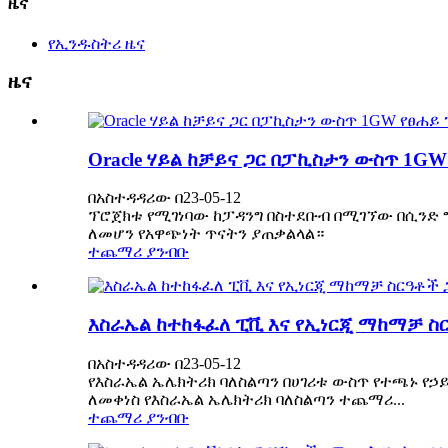
ዜና
የኢንዱስትሪ ዜና
ዜና
Oracle ሃይል ከቻይና ጋር በፓኪስታን ውስጥ 1G
በአስተዳዳሪው በ23-05-12
ፕሮጀክቱ የሚገነባው ከፓዳንግ በስተደቡብ በሚገኘው በሲንድ ግዛት 
ለመሆን የአዋጭነት ጥናትን ያጠቃልላል።
ተጨማሪ ያንብቡ
እስራኤል ከተከፋፈለ ፒቪ እና የኢነርጂ ማከማቻ ስ
በአስተዳዳሪው በ23-05-12
የእስራኤል ኤሌክትሪክ ባለስልጣን በሀገሪቱ ውስጥ የተጫኑ የኃ
ለመቀነስ የእስራኤል ኤሌክትሪክ ባለስልጣን ተጨማሪ...
ተጨማሪ ያንብቡ