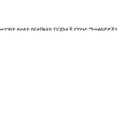
 መንግስት ለሁለት የፎቶቮልቲክ ፕሮጀክቶች የግንባታ ማመልከቻዎችን