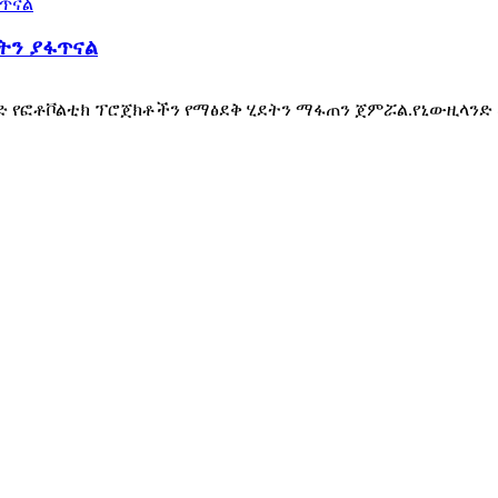
ትን ያፋጥናል
ድ የፎቶቮልቲክ ፕሮጀክቶችን የማፅደቅ ሂደትን ማፋጠን ጀምሯል.የኒውዚላንድ