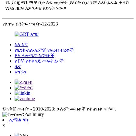
የኢነርጂ ማከማቻ ቦታ ላይ መታየት ያለበት ቢሆንም ለእስራኤል ታዳሽ
ሃይል ዘርፍ አዎንታዊ እድገት ነው።
የልጥፍ ሰዓት፡- ግንቦት-12-2023
ስለ እኛ
የዚንክ-አል-ኤምጂ የአረብ ብረቶች
PV የመጫኛ ስርዓቶች
የ PV የተቀናጁ መፍትሄዎች
ዜና
አግኙን
© የቅጂ መብት - 2010-2023: ሁሉም መብቶች የተጠበቁ ናቸው.
ኢሜል ላክ
x