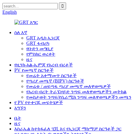
English
ስለ እኛ
GRT አዲስ ኢነርጂ
GRT ፋብሪካ
የቡድን መግቢያ
የምስክር ወረቀት
ዜና
የዚንክ-አል-ኤምጂ የአረብ ብረቶች
PV የመጫኛ ስርዓቶች
የመሬት አቀማመጥ ስርዓቶች
የጣሪያ መጫኛ (BIPV) ስርዓቶች
የመሬቱ / ጠፍጣፋ ጣሪያ መጫኛ መለዋወጫዎች
የአረብ ብረት ትራፔዞይድ ንጣፍ መለዋወጫዎችን መትከል
የመስታወት ንጣፍ/የሴራሚክ ንጣፍ መለዋወጫዎችን መጫን
የ PV የተቀናጁ መፍትሄዎች
አግኙን
ቤት
ዜና
እስራኤል ከተከፋፈለ ፒቪ እና የኢነርጂ ማከማቻ ስርዓቶች ጋር