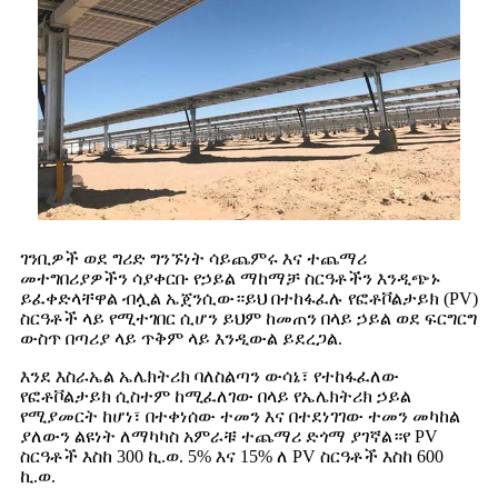
ገንቢዎች ወደ ግሪድ ግንኙነት ሳይጨምሩ እና ተጨማሪ
መተግበሪያዎችን ሳያቀርቡ የኃይል ማከማቻ ስርዓቶችን እንዲጭኑ
ይፈቀድላቸዋል ብሏል ኤጀንሲው።ይህ በተከፋፈሉ የፎቶቮልታይክ (PV)
ስርዓቶች ላይ የሚተገበር ሲሆን ይህም ከመጠን በላይ ኃይል ወደ ፍርግርግ
ውስጥ በጣሪያ ላይ ጥቅም ላይ እንዲውል ይደረጋል.
እንደ እስራኤል ኤሌክትሪክ ባለስልጣን ውሳኔ፣ የተከፋፈለው
የፎቶቮልታይክ ሲስተም ከሚፈለገው በላይ የኤሌክትሪክ ኃይል
የሚያመርት ከሆነ፣ በተቀነሰው ተመን እና በተደነገገው ተመን መካከል
ያለውን ልዩነት ለማካካስ አምራቹ ተጨማሪ ድጎማ ያገኛል።የ PV
ስርዓቶች እስከ 300 ኪ.ወ. 5% እና 15% ለ PV ስርዓቶች እስከ 600
ኪ.ወ.