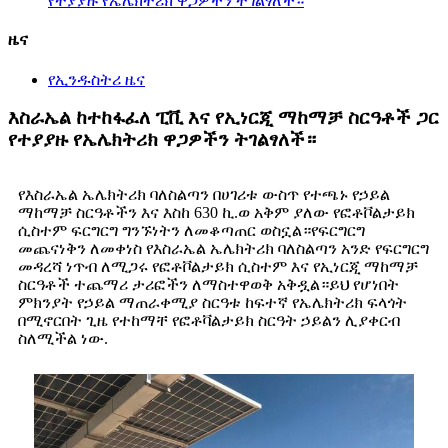
የተያያዙ የኤሌክትሪክ ዋጋዎችን ትገልፃለች።
ዜና
የኢንዱስትሪ ዜና
እስራኤል ከተከፋፈለ ፒቪ እና የኢነርጂ ማከማቻ ስርዓቶች ጋር
የተያያዙ የኤሌክትሪክ ዋጋዎችን ትገልፃለች።
የእስራኤል ኤሌክትሪክ ባለስልጣን በሀገሪቱ ውስጥ የተጫኑ የኃይል
ማከማቻ ስርዓቶችን እና እስከ 630 ኪ.ወ አቅም ያለው የፎቶቮልታይክ
ሲስተም ፍርግርግ ግንኙነትን ለመቆጣጠር ወስኗል።የፍርግርግ
መጨናነቅን ለመቀነስ የእስራኤል ኤሌክትሪክ ባለስልጣን አንድ የፍርግርግ
መዳረሻ ነጥብ ለሚጋሩ የፎቶቮልታይክ ሲስተም እና የኢነርጂ ማከማቻ
ስርዓቶች ተጨማሪ ታሪፎችን ለማስተዋወቅ አቅዷል።ይህ የሆነበት
ምክንያት የኃይል ማጠራቀሚያ ስርዓቱ ከፍተኛ የኤሌክትሪክ ፍላጎት
በሚኖርበት ጊዜ የተከማቸ የፎቶቫልታይክ ስርዓት ኃይልን ሊያቀርብ
ስለሚችል ነው.