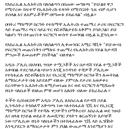
የእስራኤል ኤሌክትሪክ ባለስልጣን በሰጠው መግለጫ "ይህ ልዩ ዋጋ
የሚኖረው ከፍተኛ የኤሌክትሪክ ፍላጎት በሚኖርበት ጊዜ ብቻ ሲሆን
ይሰላል እና ለአምራቾችም በየዓመቱ ይከፈላል" ብሏል።
በባትሪ ማከማቻ ስርዓት የተከማቸ ኤሌትሪክ ተጨማሪ ታሪፍ በፍርግርግ
ላይ ተጨማሪ ጫና ሳይፈጥር የፎቶቮልታይክ አቅምን ያሳድጋል፤ ይህ
ካልሆነ ግን በተጨናነቀ ፍርግርግ ውስጥ ይመገባል ብሏል ኤጀንሲው።
የእስራኤል ኤሌክትሪክ ባለስልጣን ሊቀመንበር አሚር ሻቪት "ይህ ውሳኔ
የፍርግርግ መጨናነቅን በማለፍ ተጨማሪ የኤሌክትሪክ ሃይል ከታዳሽ
ምንጮች ለመጠቀም ያስችላል" ብለዋል።
አዲሱ ፖሊሲ በአካባቢ ጥበቃ ተሟጋቾች እና በታዳሽ ሃይል ተሟጋቾች
አቀባበል ተደርጎለታል።ይሁን እንጂ አንዳንድ ተቺዎች ፖሊሲው
የተከፋፈሉ የፎቶቮልቲክ እና የኢነርጂ ማከማቻ ስርዓቶችን ለመትከል
ለማበረታታት በቂ አይደለም ብለው ያምናሉ.የታሪፍ አወቃቀሩ
የራሳቸውን ኤሌክትሪክ ለሚያመነጩ እና ወደ ፍርግርግ ለሚሸጡት
የቤት ባለቤቶች የበለጠ ምቹ መሆን አለበት ብለው ይከራከራሉ።
ትችት ቢሰነዘርበትም አዲሱ ፖሊሲ ለእስራኤል የታዳሽ ኃይል
ኢንዱስትሪ ትክክለኛ አቅጣጫ ነው።ለተከፋፈለ ፒቪ እና የኢነርጂ
ማከማቻ ስርዓቶች የተሻሉ ዋጋዎችን በማቅረብ፣ እስራኤል ወደ ንፁህ
እና ዘላቂ የኃይል ወደፊት ለመሸጋገር ያላትን ቁርጠኝነት እያሳየች
ነው።ፖሊሲው የቤት ባለቤቶችን በተከፋፈለው ፒቪ ላይ ኢንቨስት
እንዲያደርጉ ለማበረታታት ምን ያህል ውጤታማ እንደሚሆን እና