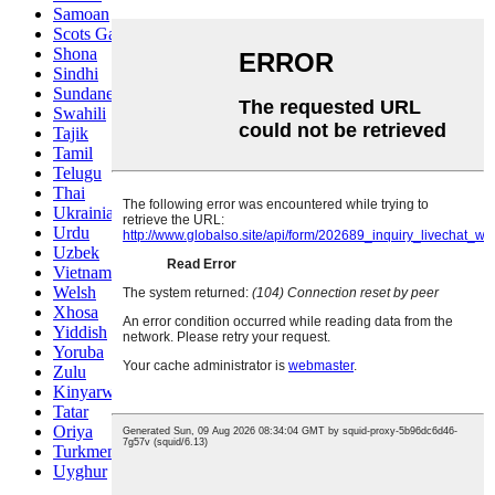
Samoan
Scots Gaelic
Shona
Sindhi
Sundanese
Swahili
Tajik
Tamil
Telugu
Thai
Ukrainian
Urdu
Uzbek
Vietnamese
Welsh
Xhosa
Yiddish
Yoruba
Zulu
Kinyarwanda
Tatar
Oriya
Turkmen
Uyghur