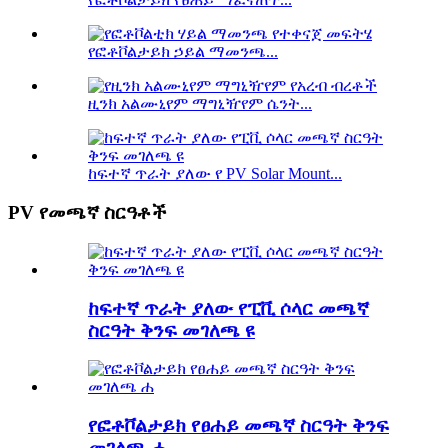
የፎቶቮልታይክ ኃይል ማመንጫ...
ዚንክ አልሙኒየም ማግኒዥየም ሴንት...
ከፍተኛ ጥራት ያለው የ PV Solar Mount...
PV የመጫኛ ስርዓቶች
ከፍተኛ ጥራት ያለው የፒቪ ሶላር መጫኛ
ስርዓት ቅንፍ መገለጫ ዩ
የፎቶቮልታይክ የፀሐይ መጫኛ ስርዓት ቅንፍ
መገለጫ ሐ