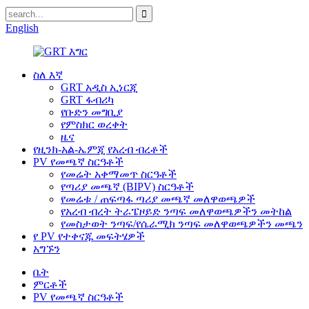
English
ስለ እኛ
GRT አዲስ ኢነርጂ
GRT ፋብሪካ
የቡድን መግቢያ
የምስክር ወረቀት
ዜና
የዚንክ-አል-ኤምጂ የአረብ ብረቶች
PV የመጫኛ ስርዓቶች
የመሬት አቀማመጥ ስርዓቶች
የጣሪያ መጫኛ (BIPV) ስርዓቶች
የመሬቱ / ጠፍጣፋ ጣሪያ መጫኛ መለዋወጫዎች
የአረብ ብረት ትራፔዞይድ ንጣፍ መለዋወጫዎችን መትከል
የመስታወት ንጣፍ/የሴራሚክ ንጣፍ መለዋወጫዎችን መጫን
የ PV የተቀናጁ መፍትሄዎች
አግኙን
ቤት
ምርቶች
PV የመጫኛ ስርዓቶች