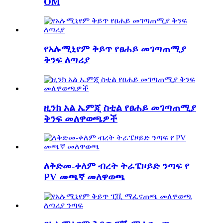
OM
የአሉሚኒየም ቅይጥ የፀሐይ መገጣጠሚያ
ቅንፍ ለጣሪያ
ዚንክ አል ኤምጂ ስቲል የፀሐይ መገጣጠሚያ
ቅንፍ መለዋወጫዎች
ለቅድመ-ቀለም ብረት ትራፔዞይድ ንጣፍ የ
PV መጫኛ መለዋወጫ