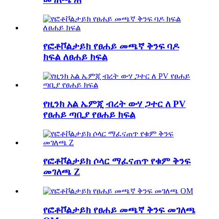
የፎቶቮልታይክ የፀሐይ መጫኛ ቅንፍ ባዶ
ክፍል ለፀሐይ ክፍል
የዚንክ አል ኤምጂ ብረት ውሃ ጋተር ለ PV
የፀሐይ ጣቢያ የፀሐይ ክፍል
የፎቶቮልታይክ ሶላር ማፈናጠጥ የቁም ቅንፍ
መገለጫ Z
የፎቶቮልታይክ የፀሐይ መጫኛ ቅንፍ መገለጫ