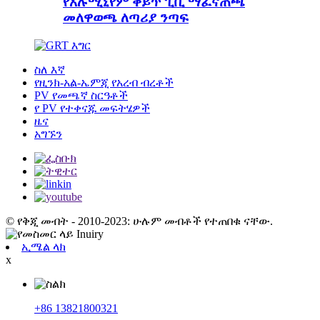
የአሉሚኒየም ቅይጥ ፒቪ ማፈናጠጫ
መለዋወጫ ለጣሪያ ንጣፍ
ስለ እኛ
የዚንክ-አል-ኤምጂ የአረብ ብረቶች
PV የመጫኛ ስርዓቶች
የ PV የተቀናጁ መፍትሄዎች
ዜና
አግኙን
© የቅጂ መብት - 2010-2023: ሁሉም መብቶች የተጠበቁ ናቸው.
ኢሜል ላክ
x
+86 13821800321