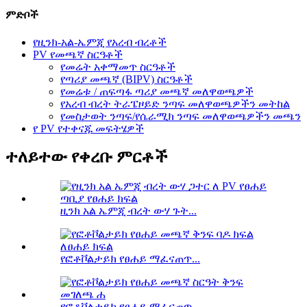
ምድቦች
የዚንክ-አል-ኤምጂ የአረብ ብረቶች
PV የመጫኛ ስርዓቶች
የመሬት አቀማመጥ ስርዓቶች
የጣሪያ መጫኛ (BIPV) ስርዓቶች
የመሬቱ / ጠፍጣፋ ጣሪያ መጫኛ መለዋወጫዎች
የአረብ ብረት ትራፔዞይድ ንጣፍ መለዋወጫዎችን መትከል
የመስታወት ንጣፍ/የሴራሚክ ንጣፍ መለዋወጫዎችን መጫን
የ PV የተቀናጁ መፍትሄዎች
ተለይተው የቀረቡ ምርቶች
ዚንክ አል ኤምጂ ብረት ውሃ ጉት...
የፎቶቮልታይክ የፀሐይ ማፈናጠጥ...
የፎቶቮልታይክ የፀሐይ ማፈናጠጥ...