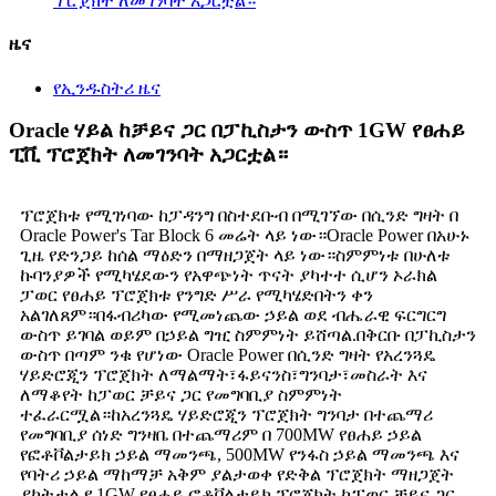
ፕሮጀክት ለመገንባት አጋርቷል።
ዜና
የኢንዱስትሪ ዜና
Oracle ሃይል ከቻይና ጋር በፓኪስታን ውስጥ 1GW የፀሐይ
ፒቪ ፕሮጀክት ለመገንባት አጋርቷል።
ፕሮጀክቱ የሚገነባው ከፓዳንግ በስተደቡብ በሚገኘው በሲንድ ግዛት በ
Oracle Power's Tar Block 6 መሬት ላይ ነው።Oracle Power በአሁኑ
ጊዜ የድንጋይ ከሰል ማዕድን በማዘጋጀት ላይ ነው።ስምምነቱ በሁለቱ
ኩባንያዎች የሚካሄደውን የአዋጭነት ጥናት ያካተተ ሲሆን ኦራክል
ፓወር የፀሐይ ፕሮጀክቱ የንግድ ሥራ የሚካሄድበትን ቀን
አልገለጸም።በፋብሪካው የሚመነጨው ኃይል ወደ ብሔራዊ ፍርግርግ
ውስጥ ይገባል ወይም በኃይል ግዢ ስምምነት ይሸጣል.በቅርቡ በፓኪስታን
ውስጥ በጣም ንቁ የሆነው Oracle Power በሲንድ ግዛት የአረንጓዴ
ሃይድሮጂን ፕሮጀክት ለማልማት፣ፋይናንስ፣ግንባታ፣መስራት እና
ለማቆየት ከፓወር ቻይና ጋር የመግባቢያ ስምምነት
ተፈራርሟል።ከአረንጓዴ ሃይድሮጂን ፕሮጀክት ግንባታ በተጨማሪ
የመግባቢያ ሰነድ ግንዛቤ በተጨማሪም በ 700MW የፀሐይ ኃይል
የፎቶቮልታይክ ኃይል ማመንጫ, 500MW የንፋስ ኃይል ማመንጫ እና
የባትሪ ኃይል ማከማቻ አቅም ያልታወቀ የድቅል ፕሮጀክት ማዘጋጀት
ያካትታል.የ 1GW የፀሐይ ፎቶቮልታይክ ፕሮጀክት ከፓወር ቻይና ጋር