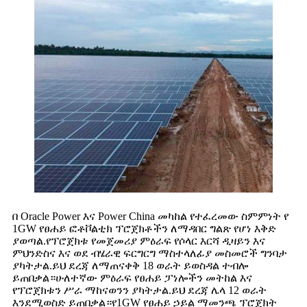
በ Oracle Power እና Power China መካከል የተፈረመው ስምምነት የ
1GW የፀሐይ ፎቶቮልቲክ ፕሮጀክቶችን ለማዳበር ግልጽ የሆነ እቅድ
ያወጣል.የፕሮጀክቱ የመጀመሪያ ምዕራፍ የሶላር እርሻ ዲዛይን እና
ምህንድስና እና ወደ ብሄራዊ ፍርግርግ ማስተላለፊያ መስመሮች ግንባታ
ያካትታል.ይህ ደረጃ ለማጠናቀቅ 18 ወራት ይወስዳል ተብሎ
ይጠበቃል።ሁለተኛው ምዕራፍ የፀሐይ ፓነሎችን መትከል እና
የፕሮጀክቱን ሥራ ማከናወንን ያካትታል.ይህ ደረጃ ሌላ 12 ወራት
እንደሚወስድ ይጠበቃል።የ1GW የፀሐይ ኃይል ማመንጫ ፕሮጀክት