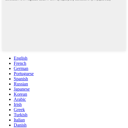
English
French
German
Portuguese
Spanish
Russian
Japanese
Korean
Arabic
Irish
Greek
Turkish
Italian
Danish