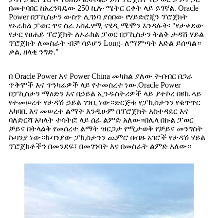
በመተባበር ከአረንጓዴው 250 ኪሎ ሜትር ርቀት ላይ ይገኛል. Oracle
Power በፓኪስታን ውስጥ ሊገነባ ያሰበው የሃይድሮጂን ፕሮጀክት
የኦራክል ፓወር ዋና ስራ አስፈፃሚ ናሄዲ ሜሞን እንዳሉት፡ "የታቀደው
የታር የፀሐይ ፕሮጀክት ለኦራክል ፓወር በፓኪስታን ትልቅ ታዳሽ ሃይል
ፕሮጀክት ለመስራት ብቻ ሳይሆን Long- ለማምጣት እድል ይሰጣል።
ቃል, ዘላቂ ንግድ."
በ Oracle Power እና Power China መካከል ያለው ትብብር በጋራ
ጥቅሞች እና ጥንካሬዎች ላይ የተመሰረተ ነው.Oracle Power
በፓኪስታን ማዕድን እና በኃይል ኢንዱስትሪዎች ላይ ያተኮረ በዩኬ ላይ
የተመሠረተ የታዳሽ ኃይል ገንቢ ነው።ድርጅቱ የፓኪስታንን የቁጥጥር
አካባቢ እና መሠረተ ልማት እንዲሁም በፕሮጀክት አስተዳደር እና
ባለድርሻ አካላት ተሳትፎ ላይ ሰፊ ልምድ አለው።በሌላ በኩል ፓወር
ቻይና በትላልቅ የመሰረተ ልማት ዝርጋታ የሚታወቅ የቻይና መንግስት
ኩባንያ ነው።ኩባንያው ፓኪስታንን ጨምሮ በብዙ አገሮች የታዳሽ ሃይል
ፕሮጀክቶችን በመንደፍ፣ በመገንባት እና በመስራት ልምድ አለው።