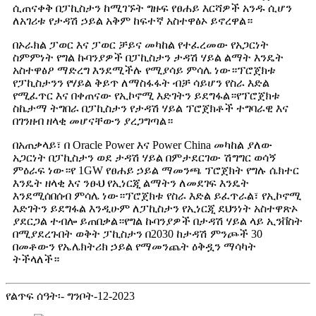
ሲጠናቀቅ በፓኪስታን ከሚገኙት ግዙፍ የፀሐይ እርሻዎች አንዱ ሲሆን
ለአገሪቱ የታዳሽ ኃይል አቅም ከፍተኛ አስተዋፅኦ ይኖረዋል።
በኦራክል ፓወር እና ፓወር ቻይና መካከል የተፈረመው የአጋርነት
ስምምነት የግል ኩባንያዎች በፓኪስታን ታዳሽ ሃይል ልማት እንዴት
አስተዋፅዖ ማድረግ እንደሚችሉ የሚያሳይ ምሳሌ ነው።ፕሮጀክቱ
የፓኪስታንን የሃይል ቅይጥ ለማስፋፋት ብቻ ሳይሆን የስራ እድል
የሚፈጥር እና በቀጠናው የኢኮኖሚ እድገትን ይደግፋል።የፕሮጀክቱ
ስኬታማ ትግበራ በፓኪስታን የታዳሽ ሃይል ፕሮጀክቶች ተግባራዊ እና
በገንዘብ ዘላቂ መሆናቸውን ያረጋግጣል።
በአጠቃላይ፣ በ Oracle Power እና Power China መካከል ያለው
አጋርነት በፓኪስታን ወደ ታዳሽ ሃይል በምታደርገው ሽግግር ወሳኝ
ምዕራፍ ነው።የ 1GW የፀሐይ ኃይል ማመንጫ ፕሮጀክት የግሉ ሴክተር
እንዴት ዘላቂ እና ንፁህ የኢነርጂ ልማትን ለመደገፍ እንዴት
እንደሚሰበሰብ ምሳሌ ነው።ፕሮጀክቱ የስራ እድል ይፈጥራል፣ የኢኮኖሚ
እድገትን ይደግፋል እንዲሁም ለፓኪስታን የኢነርጂ ደህንነት አስተዋጽኦ
ያደርጋል ተብሎ ይጠበቃል።የግል ኩባንያዎች በታዳሽ ሃይል ላይ ኢንቨስት
በሚያደረጉበት ወቅት ፓኪስታን በ2030 ከታዳሽ ምንጮች 30
በመቶውን የኤሌክትሪክ ኃይል የማመንጨት ዕቅዷን ማሳካት
ትችላለች።
የልጥፍ ሰዓት፡- ግንቦት-12-2023