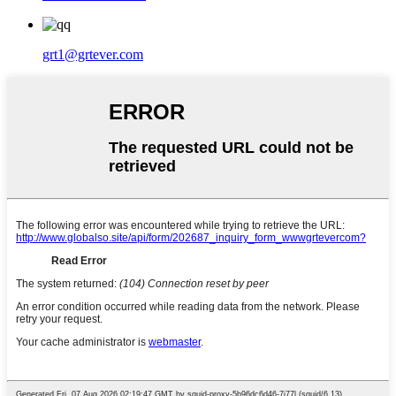
grt1@grtever.com