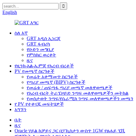
English
ስለ እኛ
GRT አዲስ ኢነርጂ
GRT ፋብሪካ
የቡድን መግቢያ
የምስክር ወረቀት
ዜና
የዚንክ-አል-ኤምጂ የአረብ ብረቶች
PV የመጫኛ ስርዓቶች
የመሬት አቀማመጥ ስርዓቶች
የጣሪያ መጫኛ (BIPV) ስርዓቶች
የመሬቱ / ጠፍጣፋ ጣሪያ መጫኛ መለዋወጫዎች
የአረብ ብረት ትራፔዞይድ ንጣፍ መለዋወጫዎችን መትከል
የመስታወት ንጣፍ/የሴራሚክ ንጣፍ መለዋወጫዎችን መጫን
የ PV የተቀናጁ መፍትሄዎች
አግኙን
ቤት
ዜና
Oracle ሃይል ከቻይና ጋር በፓኪስታን ውስጥ 1GW የፀሐይ ፒቪ