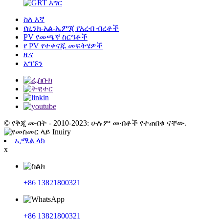
ስለ እኛ
የዚንክ-አል-ኤምጂ የአረብ ብረቶች
PV የመጫኛ ስርዓቶች
የ PV የተቀናጁ መፍትሄዎች
ዜና
አግኙን
© የቅጂ መብት - 2010-2023: ሁሉም መብቶች የተጠበቁ ናቸው.
ኢሜል ላክ
x
+86 13821800321
+86 13821800321